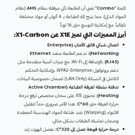
كلمة "
Combo
" تعني أن الطابعة تأتي مرفقة بنظام
AMS
(نظام
المواد الذكي)، مما يتيح لك الطباعة بـ 4 ألوان أو مواد مختلفة
تلقائياً، مع إمكانية التوسع حتى 16 لوناً.
أبرز المميزات التي تميز X1E عن X1-Carbon:
اتصال شبكي فائق الأمان (Enterprise
Networking):
تدعم الطابعة منفذ
Ethernet
(RJ45)
بالإضافة إلى Wi-Fi، مع ميزات أمنية متقدمة مثل
دعم بروتوكول WPA2-Enterprise، وإمكانية التحكم
الكامل في الشبكة (LAN Only) لضمان خصوصية البيانات.
تدفئة نشطة لغرفة الطباعة (Active Chamber
Heating):
تحتوي X1E على سخان مخصص لرفع درجة
حرارة الغرفة حتى
60°C
. هذا الأمر ضروري جداً لتقليل
الالتواء (Warping) عند طباعة المواد الهندسية المعقدة
وضمان تماسك الطبقات بشكل مثالي.
درجة حرارة فوهة تصل إلى 320°C:
بفضل الهوت إند