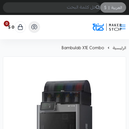
العربية
|
$
0
0 $
صانع
الرئيسية
Bambulab X1E Combo