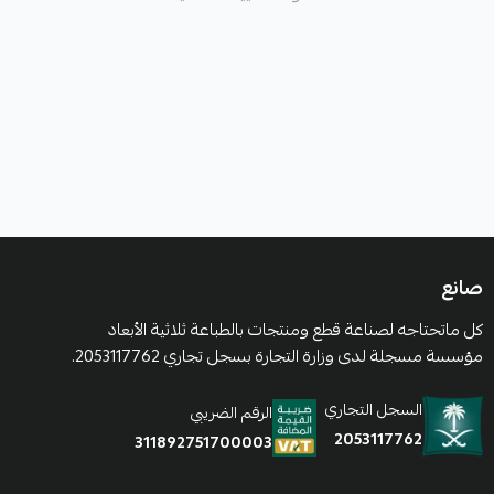
صانع
كل ماتحتاجه لصناعة قطع ومنتجات بالطباعة ثلاثية الأبعاد
مؤسسة مسجلة لدى وزارة التجارة بسجل تجاري 2053117762.
السجل التجاري
الرقم الضريبي
2053117762
311892751700003