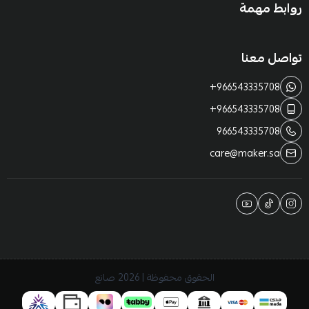
روابط مهمة
تواصل معنا
+966543335708
+966543335708
966543335708
care@maker.sa
الحقوق محفوظة | 2026
صانع