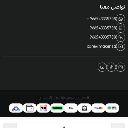
تواصل معنا
+966543335708
+966543335708
966543335708
care@maker.sa
الحقوق محفوظة | 2026
صانع