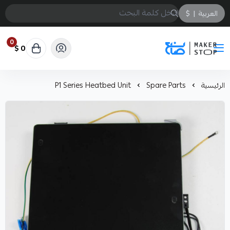
العربية
|
$
0
0 $
صانع
الرئيسية
Spare Parts
P1 Series Heatbed Unit