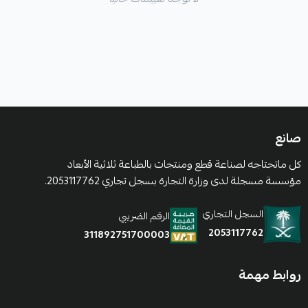
صانع
كل ماتحتاجه لصناعة قطع ومنتجات بالطباعة ثلاثية الأبعاد
مؤسسة مسجلة لدى وزارة التجارة بسجل تجاري 2053117762.
السجل التجاري
الرقم الضريبي
2053117762
311892751700003
روابط مهمة