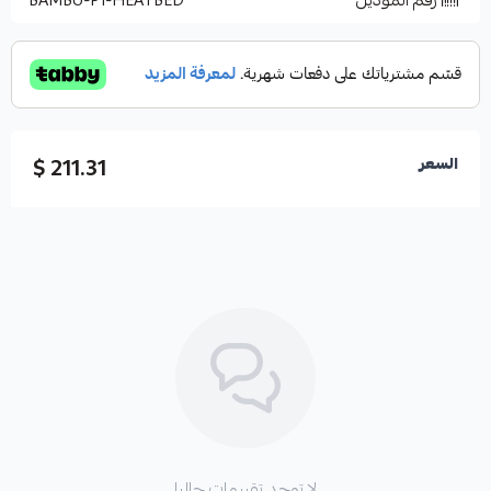
رقم الموديل
BAMBU-P1-HEATBED
211.31 $
السعر
لا توجد تقييمات حاليا