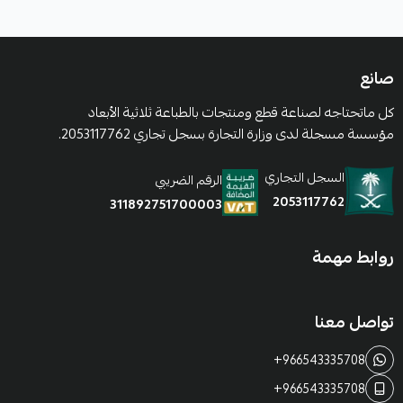
صانع
كل ماتحتاجه لصناعة قطع ومنتجات بالطباعة ثلاثية الأبعاد
مؤسسة مسجلة لدى وزارة التجارة بسجل تجاري 2053117762.
السجل التجاري
الرقم الضريبي
2053117762
311892751700003
روابط مهمة
تواصل معنا
+966543335708
+966543335708