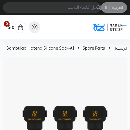
العربية
|
$
0
0 $
صانع
الرئيسية
Spare Parts
Bambulab Hotend Silicone Sock-A1