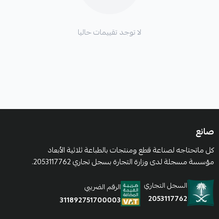
لا توجد تقييمات حاليا
صانع
كل ماتحتاجه لصناعة قطع ومنتجات بالطباعة ثلاثية الأبعاد
مؤسسة مسجلة لدى وزارة التجارة بسجل تجاري 2053117762.
السجل التجاري
الرقم الضريبي
2053117762
311892751700003