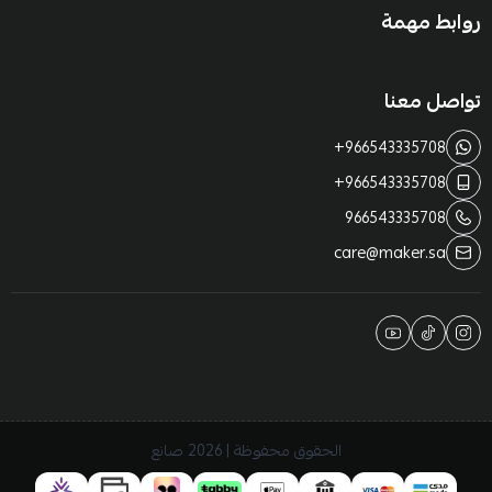
روابط مهمة
تواصل معنا
+966543335708
+966543335708
966543335708
care@maker.sa
الحقوق محفوظة | 2026
صانع