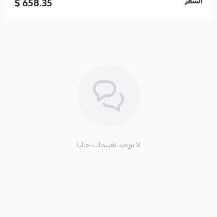
658.35 $
السعر
لا توجد تقييمات حاليا