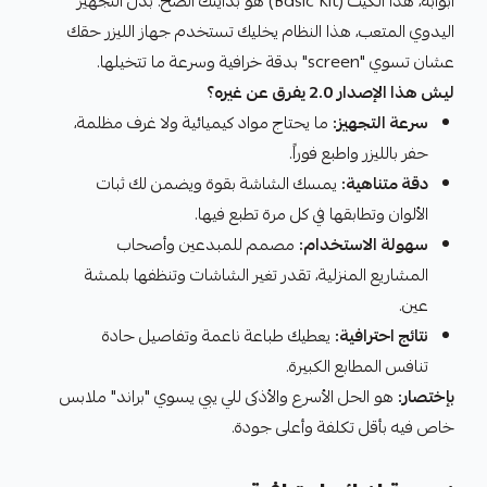
أبوابه، هذا الكيت (Basic Kit) هو بدايتك الصح. بدل التجهيز
اليدوي المتعب، هذا النظام يخليك تستخدم جهاز الليزر حقك
عشان تسوي "screen" بدقة خرافية وسرعة ما تتخيلها.
ليش هذا الإصدار 2.0 يفرق عن غيره؟
سرعة التجهيز:
ما يحتاج مواد كيميائية ولا غرف مظلمة،
حفر بالليزر واطبع فوراً.
دقة متناهية:
يمسك الشاشة بقوة ويضمن لك ثبات
الألوان وتطابقها في كل مرة تطبع فيها.
سهولة الاستخدام:
مصمم للمبدعين وأصحاب
المشاريع المنزلية، تقدر تغير الشاشات وتنظفها بلمشة
عين.
نتائج احترافية:
يعطيك طباعة ناعمة وتفاصيل حادة
تنافس المطابع الكبيرة.
بإختصار:
هو الحل الأسرع والأذكى للي يبي يسوي "براند" ملابس
خاص فيه بأقل تكلفة وأعلى جودة.