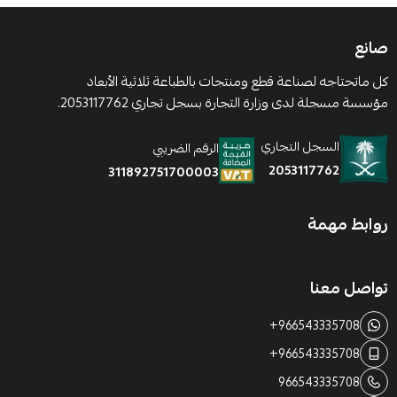
صانع
كل ماتحتاجه لصناعة قطع ومنتجات بالطباعة ثلاثية الأبعاد
مؤسسة مسجلة لدى وزارة التجارة بسجل تجاري 2053117762.
السجل التجاري
الرقم الضريبي
2053117762
311892751700003
روابط مهمة
تواصل معنا
+966543335708
+966543335708
966543335708