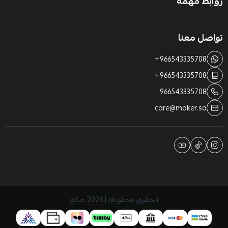
روابط مهمة
تواصل معنا
+966543335708
+966543335708
966543335708
care@maker.sa
الحقوق محفوظة | 2026
صانع