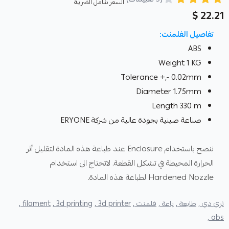
السعر شامل الضريبة
22.21 $
تفاصيل الفلمنت:
ABS
Weight 1 KG
Tolerance +,- 0.02mm
Diameter 1.75mm
Length 330 m
صناعة صينية بجودة عالية من شركة ERYONE
ننصح باستخدام Enclosure عند طباعة هذه المادة لتقليل أثر
الحرارة المحيطة في تشكل القطعة. لاتحتاج الى استخدام
Hardened Nozzle لطباعة هذه المادة.
ثري دي ,
طابعة ,
باعة ,
فلمنت ,
3d printer ,
3d printing ,
filament ,
abs ,