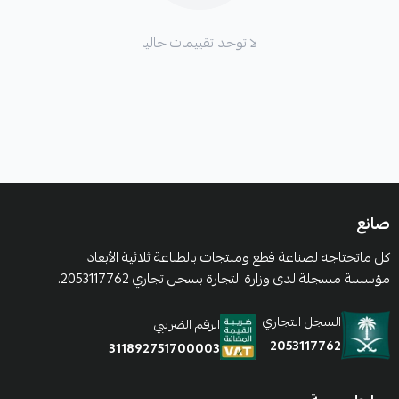
لا توجد تقييمات حاليا
صانع
كل ماتحتاجه لصناعة قطع ومنتجات بالطباعة ثلاثية الأبعاد
مؤسسة مسجلة لدى وزارة التجارة بسجل تجاري 2053117762.
السجل التجاري
الرقم الضريبي
2053117762
311892751700003