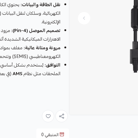
نقل الطاقة والبيانات:
الإلكترونية.
تصميم الموصل (4-Pin):
مزود ب
الاهتزازات الميكانيكية الشديدة أث
مرونة ومتانة عالية:
مغلف بمواد ع
الكهرومغناطيسي ($EMI$) وتتحمل الانحناءات المتكررة داخل مسارات الطابعة.
التوافق:
يُستخدم بشكل أساسي 
الملحقات مثل نظام
AMS
(في بعض
المتبقي
0