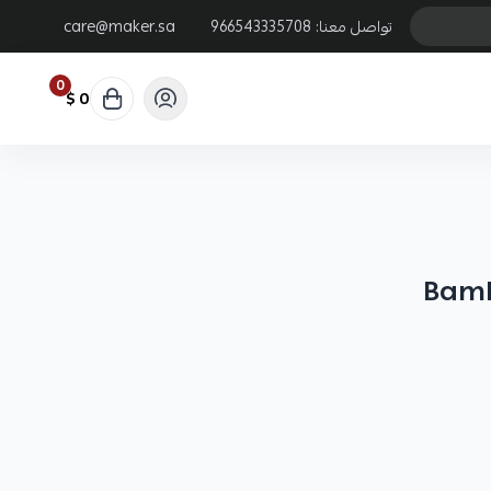
تواصل معنا:
966543335708
care@maker.sa
0
0 $
Bamb