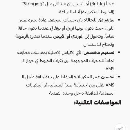
هشاً (Brittle) أو التسبب في مشاكل مثل "Stringing"
(الخيوط العنكبوتية) أثناء الطباعة.
مؤشر ذكي للحالة:
تأتي حبيبات المجفف عادةً بميزة تغيير
اللون؛ حيث يكون لونها
أزرق
أو
برتقالي
عندما تكون جافة
تماماً، وتتحول إلى
الوردي
أو
الأبيض
عندما تمتلئ بالرطوبة
وتحتاج للاستبدال.
تصميم مخصص:
تأتي الأكياس الأصلية بمقاسات مطابقة
تماماً للحجرات الموجودة بين بكرات الخيوط في جهاز الـ
AMS.
تحسين عمر المكونات:
الحفاظ على بيئة جافة داخل الـ
AMS يقلل من احتمالية صدأ المسامير أو المكونات
المعدنية الدقيقة داخل وحدة التغذية.
المواصفات التقنية: