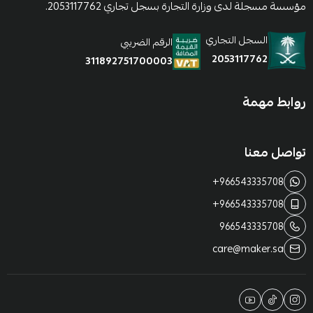
مؤسسة مسجلة لدى وزارة التجارة بسجل تجاري 2053117762.
السجل التجاري
الرقم الضريبي
2053117762
311892751700003
روابط مهمة
تواصل معنا
+966543335708
+966543335708
966543335708
care@maker.sa