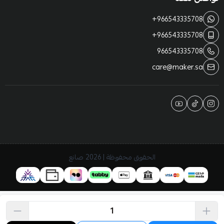
+966543335708
+966543335708
966543335708
care@maker.sa
الحقوق محفوظة | 2026
صانع