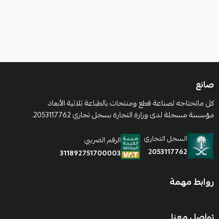
صانع
كل ماتحتاجه لصناعة قطع ومنتجات بالطباعة ثلاثية الأبعاد
مؤسسة مسجلة لدى وزارة التجارة بسجل تجاري 2053117762.
السجل التجاري
الرقم الضريبي
2053117762
311892751700003
روابط مهمة
تواصل معنا