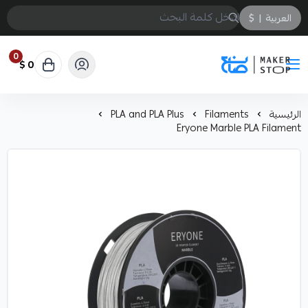
العربية
|
$
0
0 $
صانع
الرئيسية
Filaments
PLA and PLA Plus
Eryone Marble PLA Filament