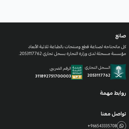
صانع
كل ماتحتاجه لصناعة قطع ومنتجات بالطباعة ثلاثية الأبعاد
مؤسسة مسجلة لدى وزارة التجارة بسجل تجاري 2053117762.
السجل التجاري
الرقم الضريبي
2053117762
311892751700003
روابط مهمة
تواصل معنا
+966543335708