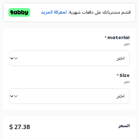
*
material
اختر
*
Size
اختر
27.38 $
السعر