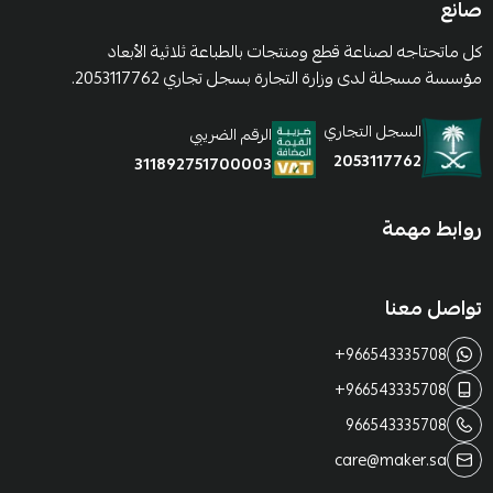
صانع
كل ماتحتاجه لصناعة قطع ومنتجات بالطباعة ثلاثية الأبعاد
مؤسسة مسجلة لدى وزارة التجارة بسجل تجاري 2053117762.
السجل التجاري
الرقم الضريبي
2053117762
311892751700003
روابط مهمة
تواصل معنا
+966543335708
+966543335708
966543335708
care@maker.sa