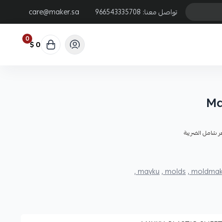
تواصل معنا:
966543335708
care@maker.sa
0
0 $
Ma
ر شامل الضريبة
mayku ,
molds ,
moldmaki