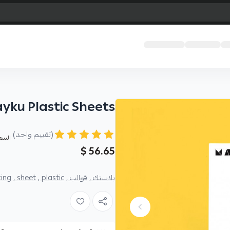
yku Plastic Sheets
(تقييم واحد)
السع
56.65 $
بلاستك ,
قوالب ,
plastic ,
sheet ,
ng ,