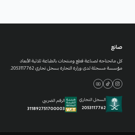
صانع
كل ماتحتاجه لصناعة قطع ومنتجات بالطباعة ثلاثية الأبعاد
مؤسسة مسجلة لدى وزارة التجارة بسجل تجاري 2053117762.
السجل التجاري
الرقم الضريبي
2053117762
311892751700003