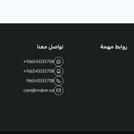
روابط مهمة
تواصل معنا
+966543335708
+966543335708
966543335708
care@maker.sa