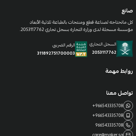
صانع
كل ماتحتاجه لصناعة قطع ومنتجات بالطباعة ثلاثية الأبعاد
مؤسسة مسجلة لدى وزارة التجارة بسجل تجاري 2053117762.
السجل التجاري
الرقم الضريبي
2053117762
311892751700003
روابط مهمة
تواصل معنا
+966543335708
+966543335708
966543335708
care@maker.sa