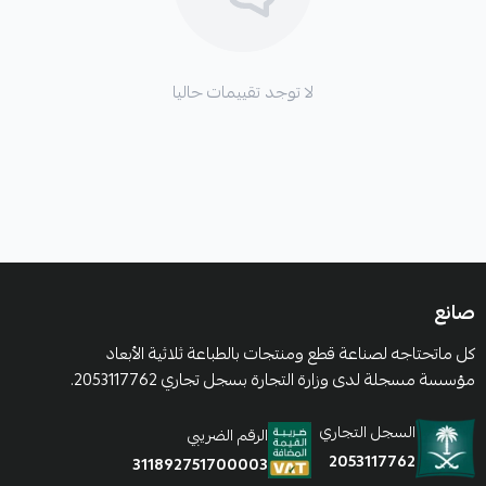
لا توجد تقييمات حاليا
صانع
كل ماتحتاجه لصناعة قطع ومنتجات بالطباعة ثلاثية الأبعاد
مؤسسة مسجلة لدى وزارة التجارة بسجل تجاري 2053117762.
السجل التجاري
الرقم الضريبي
2053117762
311892751700003