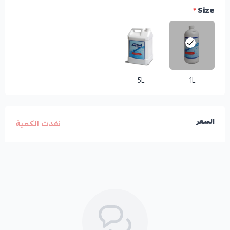
*
Size
5L
1L
السعر
نفدت الكمية