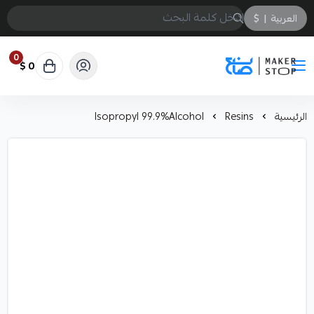
العربية
|
$
0
0 $
صانع
الرئيسية
Resins
Isopropyl 99.9%Alcohol