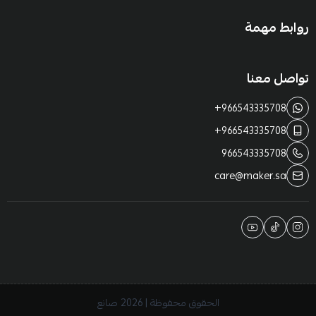
روابط مهمة
تواصل معنا
+966543335708
+966543335708
966543335708
care@maker.sa
الحقوق محفوظة | 2026
صانع