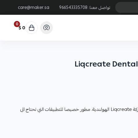
تواصل معنا:
966543335708
care@maker.sa
0
0 $
Liqcreate Dental
رزن متقدم من ناحية الخواص من شركة Liqcreate الهولندية. مطور خصيصا للتطبيقات التي تحتاج الى