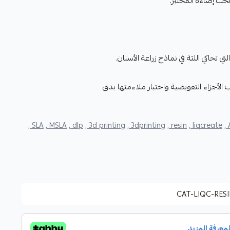
حت إضاءة المختبر.
لتي تحاكي اللثة في نماذج زراعة الأسنان.
الأجزاء التعويضية واختبار ملاءمتها بدق
SLA ,
MSLA ,
dlp ,
3d printing ,
3dprinting ,
resin ,
liqcreate ,
CAT-LIQC-RES