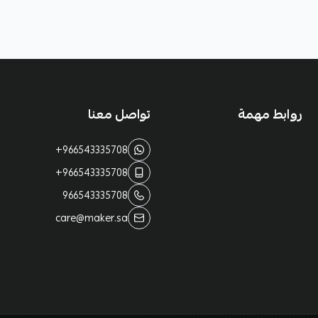
روابط مهمة
تواصل معنا
+966543335708
+966543335708
966543335708
care@maker.sa