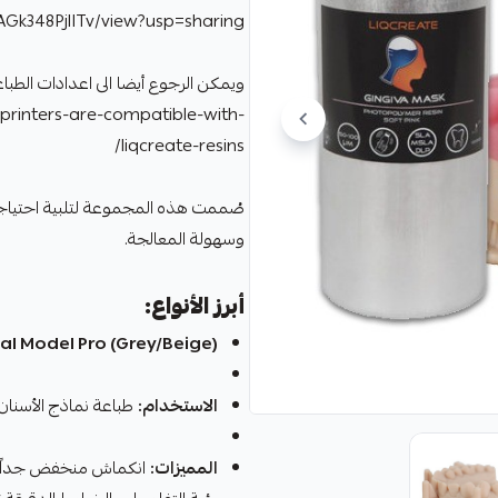
NAGk348PjlITv/view?usp=sharing
ويمكن الرجوع أيضا الى اعدادات الطبا
-printers-are-compatible-with-
liqcreate-resins/
صُممت هذه المجموعة لتلبية احتياجات 
وسهولة المعالجة.
أبرز الأنواع:
al Model Pro (Grey/Beige):
الاستخدام:
طباعة نماذج الأسنان،
المميزات: