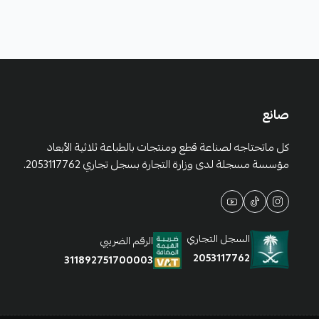
صانع
كل ماتحتاجه لصناعة قطع ومنتجات بالطباعة ثلاثية الأبعاد
مؤسسة مسجلة لدى وزارة التجارة بسجل تجاري 2053117762.
السجل التجاري
الرقم الضريبي
2053117762
311892751700003