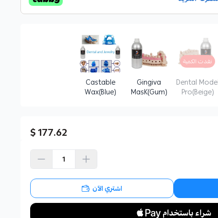
نفدت الكمية
Castable
Gingiva
Dental Mode
Wax(Blue)
MasK(Gum)
Pro(Beige)
177.62 $
اشتري الآن