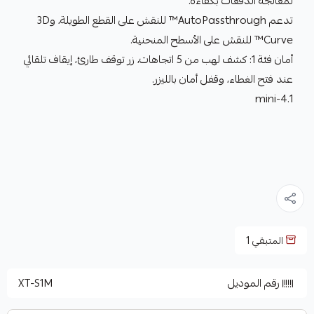
لمعالجة الدُفعات بكفاءة.
تدعم AutoPassthrough™ للنقش على القطع الطويلة، و3D
Curve™ للنقش على الأسطح المنحنية.
أمان فئة 1: كشف لهب من 5 اتجاهات، زر توقف طارئ، إيقاف تلقائي
عند فتح الغطاء، وقفل أمان بالليزر.
4.1-mini
المتبقي
1
رقم الموديل
XT-S1M