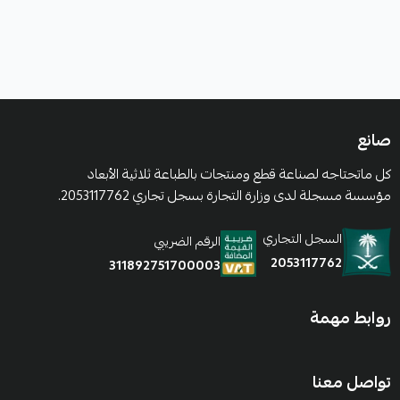
صانع
كل ماتحتاجه لصناعة قطع ومنتجات بالطباعة ثلاثية الأبعاد
مؤسسة مسجلة لدى وزارة التجارة بسجل تجاري 2053117762.
السجل التجاري
الرقم الضريبي
2053117762
311892751700003
روابط مهمة
تواصل معنا