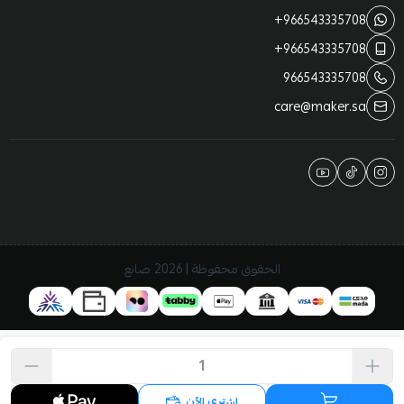
+966543335708
+966543335708
966543335708
care@maker.sa
الحقوق محفوظة | 2026
صانع
اشتري الآن