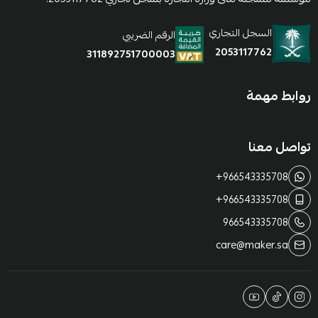
السجل التجاري
الرقم الضريبي
2053117762
311892751700003
روابط مهمة
تواصل معنا
+966543335708
+966543335708
966543335708
care@maker.sa