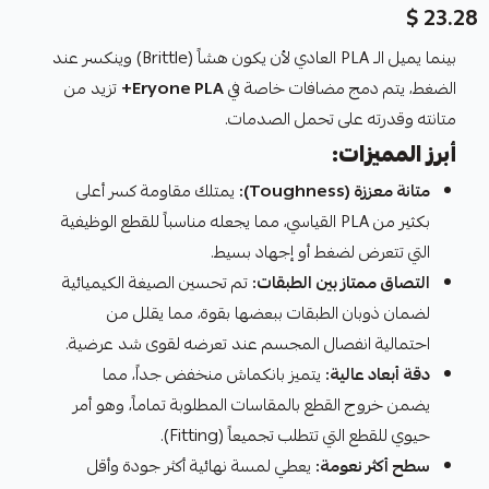
23.28 $
بينما يميل الـ PLA العادي لأن يكون هشاً (Brittle) وينكسر عند
الضغط، يتم دمج مضافات خاصة في
Eryone PLA+
تزيد من
متانته وقدرته على تحمل الصدمات.
أبرز المميزات:
متانة معززة (Toughness):
يمتلك مقاومة كسر أعلى
بكثير من PLA القياسي، مما يجعله مناسباً للقطع الوظيفية
التي تتعرض لضغط أو إجهاد بسيط.
التصاق ممتاز بين الطبقات:
تم تحسين الصيغة الكيميائية
لضمان ذوبان الطبقات ببعضها بقوة، مما يقلل من
احتمالية انفصال المجسم عند تعرضه لقوى شد عرضية.
دقة أبعاد عالية:
يتميز بانكماش منخفض جداً، مما
يضمن خروج القطع بالمقاسات المطلوبة تماماً، وهو أمر
حيوي للقطع التي تتطلب تجميعاً (Fitting).
سطح أكثر نعومة:
يعطي لمسة نهائية أكثر جودة وأقل