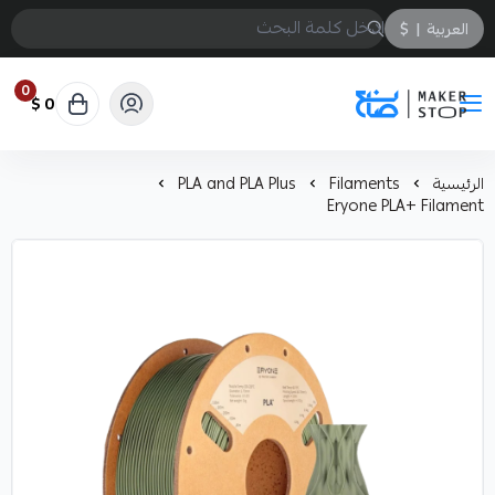
العربية
|
$
0
0 $
صانع
الرئيسية
Filaments
PLA and PLA Plus
Eryone PLA+ Filament