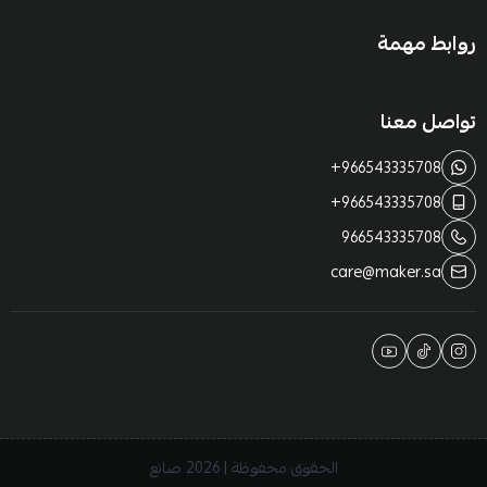
روابط مهمة
تواصل معنا
+966543335708
+966543335708
966543335708
care@maker.sa
الحقوق محفوظة | 2026
صانع