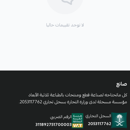
لا توجد تقييمات حاليا
صانع
كل ماتحتاجه لصناعة قطع ومنتجات بالطباعة ثلاثية الأبعاد
مؤسسة مسجلة لدى وزارة التجارة بسجل تجاري 2053117762.
السجل التجاري
الرقم الضريبي
2053117762
311892751700003