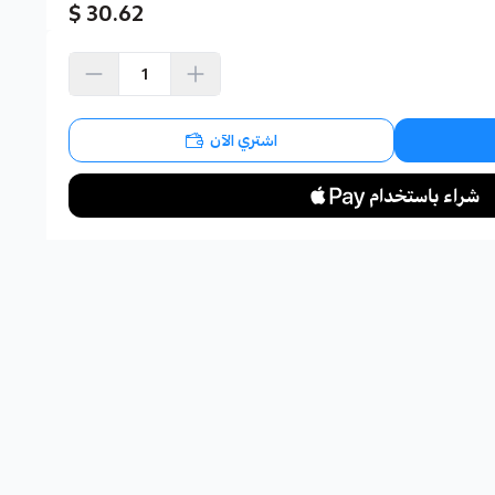
30.62 $
اشتري الآن