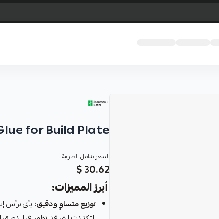
Glue for Build Plate
السعر شامل الضريبة
30.62 $
أبرز المميزات:
توزيع متساوٍ ودقيق:
يأتي برأس إ
التكتلات التي قد تظهر في اللاصق 