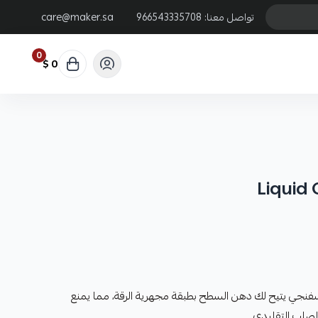
تواصل معنا:
966543335708
care@maker.sa
0
0 $
Liquid 
سفنجي يتيح لك دهن السطح بطبقة مجهرية الرقة، مما يمنع
الصلب التقليدي.