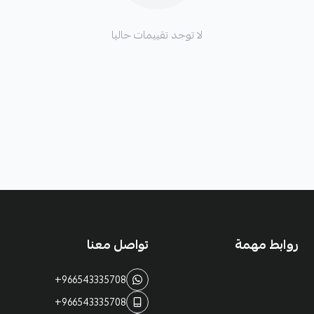
لا توجد تقييمات حاليا
روابط مهمة
تواصل معنا
+966543335708
+966543335708