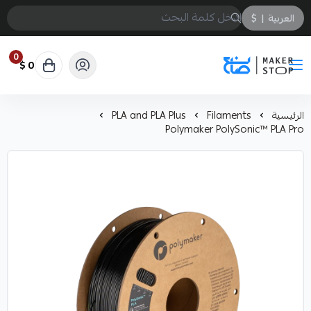
العربية
|
$
0
0 $
صانع
الرئيسية
Filaments
PLA and PLA Plus
Polymaker PolySonic™ PLA Pro