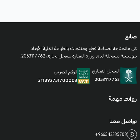
صانع
كل ماتحتاجه لصناعة قطع ومنتجات بالطباعة ثلاثية الأبعاد
مؤسسة مسجلة لدى وزارة التجارة بسجل تجاري 2053117762.
السجل التجاري
الرقم الضريبي
2053117762
311892751700003
روابط مهمة
تواصل معنا
+966543335708