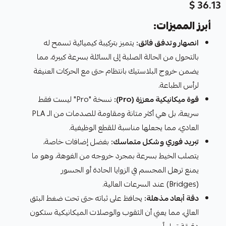
36.13 $
أبرز المميزات:
انصهار وتدفق فائق:
يتميز بتركيبة كيميائية تسمح له
بالتحول من الحالة الصلبة إلى السائلة بسرعة كبيرة، مما
يضمن خروج البلاستيك بانتظام حتى مع الحركات العنيفة
لرأس الطباعة.
قوة ميكانيكية معززة (Pro):
نسخة "Pro" ليست فقط
سريعة، بل هي أكثر متانة ومقاومة للصدمات من الـ PLA
العادي، مما يجعلها مناسبة للقطع الوظيفية.
تبريد فوري وشكل متماسك:
بفضل إضافات خاصة،
يتصلب الخيط بسرعة بمجرد خروجه من الفوهة، وهو ما
يمنع ترهل المجسم في الزوايا الحادة أو الجسور
(Bridges) عند السرعات العالية.
دقة أبعاد مذهلة:
يحافظ على ثباته حتى تحت ضغط البثق
العالي، مما يعني أن الثقوب والوصلات الميكانيكية ستكون